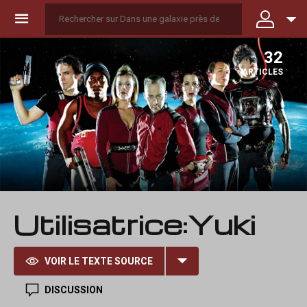
☰
32
ARTICLES
Utilisatrice
:
Yuki
VOIR LE TEXTE SOURCE
DISCUSSION