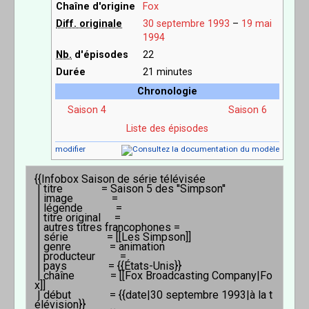
Chaîne d'origine
Fox
Diff. originale
30
septembre
1993
–
19
mai
1994
Nb.
d'épisodes
22
Durée
21 minutes
Chronologie
Saison 4
Saison 6
Liste des épisodes
modifier
{{Infobox Saison de série télévisée

 | titre              = Saison 5 des ''Simpson''

 | image              = 

 | légende            = 

 | titre original     = 

 | autres titres francophones = 

 | série              = [[Les Simpson]]

 | genre              = animation

 | producteur         =

 | pays               = {{États-Unis}}

 | chaîne             = [[Fox Broadcasting Company|Fo
x]]

 | début              = {{date|30 septembre 1993|à la t
élévision}}
