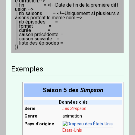
e diffusion.-->

 | fin                = <!--Date de fin de la première diff
usion.-->

 | nb saisons         = <!--Uniquement si plusieurs s
aisons portent le même nom.-->

 | nb épisodes        = 

 | format             = 

 | durée              = 

 | saison précédente  = 

 | saison suivante    = 

 | liste des épisodes =

Exemples
Saison 5 des
Simpson
Données clés
Série
Les Simpson
Genre
animation
Pays d'origine
États-Unis