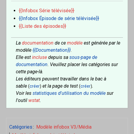
{{Infobox Série télévisée}}
{{Infobox Épisode de série télévisée}}
{{Liste des épisodes}}
La
documentation
de ce
modèle
est générée par le
modèle
{{Documentation}}
.
Elle est
incluse
depuis sa
sous-page de
documentation
. Veuillez placer les catégories sur
cette page-là.
Les éditeurs peuvent travailler dans le bac à
sable
et la page de test
.
(
créer
)
(
créer
)
Voir les
statistiques d'utilisation du modèle
sur
l'outil
wstat
.
Catégories
:
Modèle infobox V3/Média