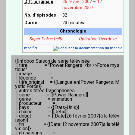
Diff. originale
26
février
2007
–
12
novembre
2007
Nb.
d'épisodes
32
Durée
23 minutes
Chronologie
Super Police Delta
Opération Overdrive
modifier
{{Infobox Saison de série télévisée

 | titre              = ''Power Rangers :<br />Force mys
tique'' 

 | image              = 

 | légende            = 

 | titre original     = {{Langue|en|Power Rangers: M
ystic Force}}

 | autres titres francophones = 

 | série              = [[Power Rangers]]

 | genre              = animation

 | producteur         =

 | pays               = {{États-Unis}}

 | chaîne             = [[Jetix]]

 | début              = {{Date|26 février 2007|à la télév
ision}}

 | fin                = {{Date|12 novembre 2007|à la télé
vision}}

 | nb saisons         = 
