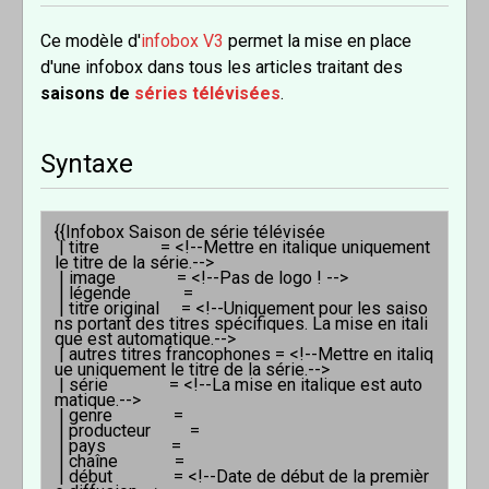
Ce modèle d'
infobox V3
permet la mise en place
d'une infobox dans tous les articles traitant des
saisons de
séries télévisées
.
Syntaxe
{{Infobox Saison de série télévisée

 | titre              = <!--Mettre en italique uniquement 
le titre de la série.-->

 | image              = <!--Pas de logo ! -->

 | légende            =

 | titre original     = <!--Uniquement pour les saiso
ns portant des titres spécifiques. La mise en itali
que est automatique.-->

 | autres titres francophones = <!--Mettre en italiq
ue uniquement le titre de la série.-->

 | série              = <!--La mise en italique est auto
matique.-->

 | genre              = 

 | producteur         = 

 | pays               = 

 | chaîne             = 

 | début              = <!--Date de début de la premièr