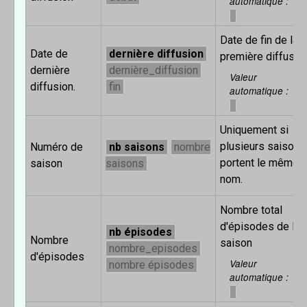
automatique
Date de fin de la
Date de
dernière diffusion
première diffusion
dernière
dernière_diffusion
Valeur
diffusion.
fin
automatique
Uniquement si
plusieurs saisons
Numéro de
nb saisons
nombre
portent le même
saison
saisons
nom.
Nombre total
d'épisodes de la
nb épisodes
Nombre
saison
nombre_episodes
d'épisodes
Valeur
nombre épisodes
automatique