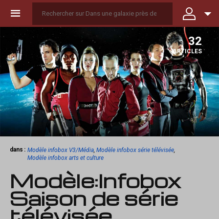
☰
32
ARTICLES
dans :
Modèle infobox V3/Média
,
Modèle infobox série télévisée
,
Modèle infobox arts et culture
Modèle
:
Infobox
Saison de série
télévisée