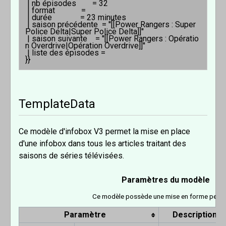
 | nb épisodes        = 32

 | format             = 

 | durée              = 23 minutes

 | saison précédente  = ''[[Power Rangers : Super 
Police Delta|Super Police Delta]]''

 | saison suivante    = ''[[Power Rangers : Opératio
n Overdrive|Opération Overdrive]]''

 | liste des épisodes =

TemplateData
Ce modèle d'infobox V3 permet la mise en place
d'une infobox dans tous les articles traitant des
saisons de séries télévisées.
Paramètres du modèle
Ce modèle possède une mise en forme perso
Paramètre
Description