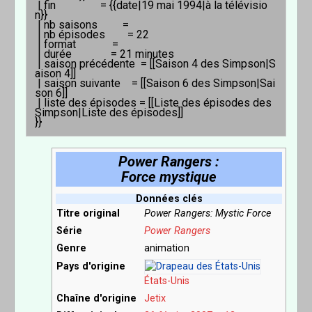
 | fin                = {{date|19 mai 1994|à la télévisio
n}}

 | nb saisons         = 

 | nb épisodes        = 22

 | format             = 

 | durée              = 21 minutes

 | saison précédente  = [[Saison 4 des Simpson|S
aison 4]]

 | saison suivante    = [[Saison 6 des Simpson|Sai
son 6]]

 | liste des épisodes = [[Liste des épisodes des 
Simpson|Liste des épisodes]]

Power Rangers :
Force mystique
Données clés
Titre original
Power Rangers: Mystic Force
Série
Power Rangers
Genre
animation
Pays d'origine
États-Unis
Chaîne d'origine
Jetix