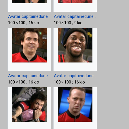
Avatar capitainedunenuit15.jpg
Avatar capitainedunenuit2.jpg
100 × 100 ; 16 kio
100 × 100 ; 9 kio
Avatar capitainedunenuit3.jpg
Avatar capitainedunenuit4.jpg
100 × 100 ; 16 kio
100 × 100 ; 16 kio