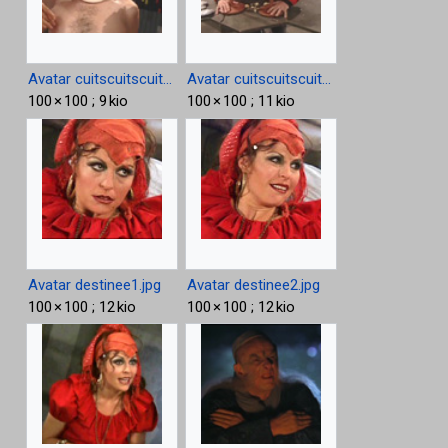
Avatar cuitscuitscuits2.jpg
Avatar cuitscuitscuits3.jpg
100 × 100 ; 9 kio
100 × 100 ; 11 kio
Avatar destinee1.jpg
Avatar destinee2.jpg
100 × 100 ; 12 kio
100 × 100 ; 12 kio