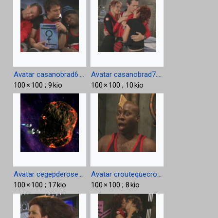
Avatar casanobrad6.jpg
Avatar casanobrad7.jpg
100 × 100 ; 9 kio
100 × 100 ; 10 kio
Avatar cegepderosemeont.jpg
Avatar croutequecroute 1.jpg
100 × 100 ; 17 kio
100 × 100 ; 8 kio