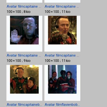
Avatar filmcapitaine 4.jpg
Avatar filmcapitaine 5.jpg
100 × 100 ; 8 kio
100 × 100 ; 11 kio
Avatar filmcapitaine 6.jpg
Avatar filmcapitaine 7.jpg
100 × 100 ; 9 kio
100 × 100 ; 11 kio
Avatar filmcapitainebrad1.jpg
Avatar filmflavienbobpetrolia1.jpg