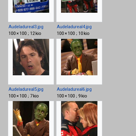
Audeladureal3.jpg
Audeladureal4.jpg
100 × 100 ; 12 kio
100 × 100 ; 10 kio
Audeladureal5.jpg
Audeladureal6.jpg
100 × 100 ; 7 kio
100 × 100 ; 9 kio