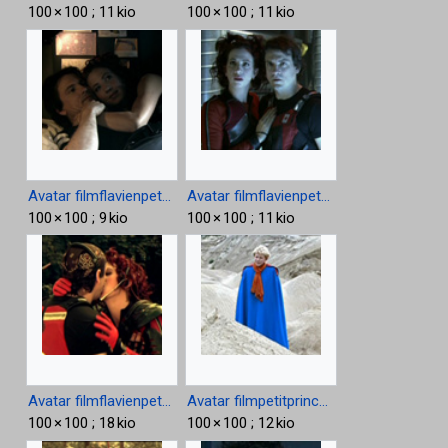
100 × 100 ; 11 kio
100 × 100 ; 11 kio
Avatar filmflavienpetrolia1.jpg
Avatar filmflavienpetrolia2.jpg
100 × 100 ; 9 kio
100 × 100 ; 11 kio
Avatar filmflavienpetrolia3.jpg
Avatar filmpetitprince.jpg
100 × 100 ; 18 kio
100 × 100 ; 12 kio