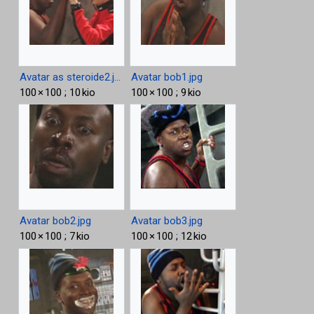
Avatar as steroide2.jpg
Avatar bob1.jpg
100 × 100 ; 10 kio
100 × 100 ; 9 kio
Avatar bob2.jpg
Avatar bob3.jpg
100 × 100 ; 7 kio
100 × 100 ; 12 kio