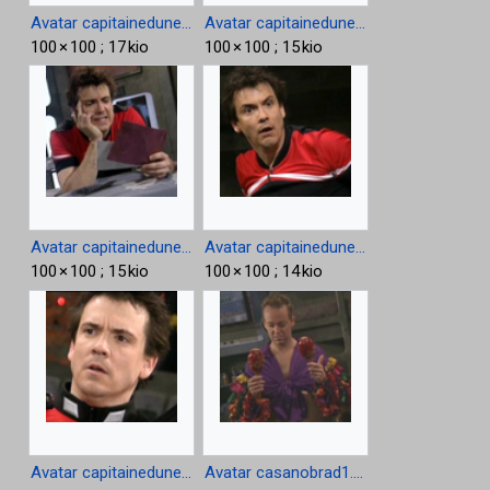
Avatar capitainedunenuit5.jpg
Avatar capitainedunenuit6.jpg
100 × 100 ; 17 kio
100 × 100 ; 15 kio
Avatar capitainedunenuit7.jpg
Avatar capitainedunenuit8.jpg
100 × 100 ; 15 kio
100 × 100 ; 14 kio
Avatar capitainedunenuit9.jpg
Avatar casanobrad1.jpg