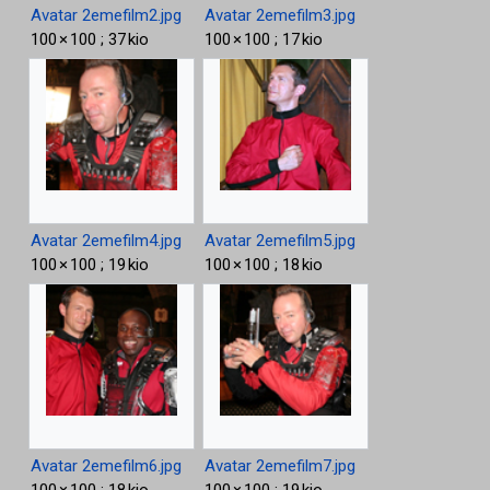
Avatar 2emefilm2.jpg
Avatar 2emefilm3.jpg
100 × 100 ; 37 kio
100 × 100 ; 17 kio
Avatar 2emefilm4.jpg
Avatar 2emefilm5.jpg
100 × 100 ; 19 kio
100 × 100 ; 18 kio
Avatar 2emefilm6.jpg
Avatar 2emefilm7.jpg
100 × 100 ; 18 kio
100 × 100 ; 19 kio