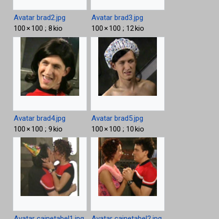
Avatar brad2.jpg
Avatar brad3.jpg
100 × 100 ; 8 kio
100 × 100 ; 12 kio
Avatar brad4.jpg
Avatar brad5.jpg
100 × 100 ; 9 kio
100 × 100 ; 10 kio
Avatar cainetabel1.jpg
Avatar cainetabel2.jpg