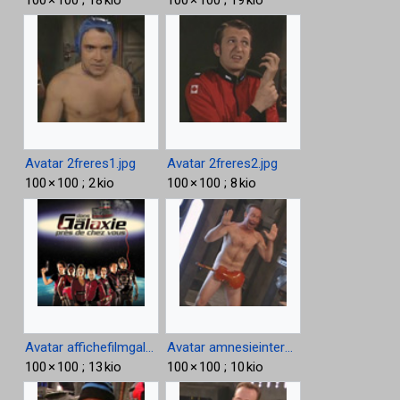
Avatar 2freres1.jpg
Avatar 2freres2.jpg
100 × 100 ; 2 kio
100 × 100 ; 8 kio
Avatar affichefilmgalaxie.jpg
Avatar amnesieinternationale1.jpg
100 × 100 ; 13 kio
100 × 100 ; 10 kio