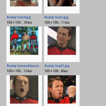
Avatar bob4.jpg
Avatar bob5.jpg
100 × 100 ; 10 kio
100 × 100 ; 11 kio
Avatar bonsoirilssontpartis1.jpg
Avatar brad1.jpg
100 × 100 ; 15 kio
100 × 100 ; 8 kio