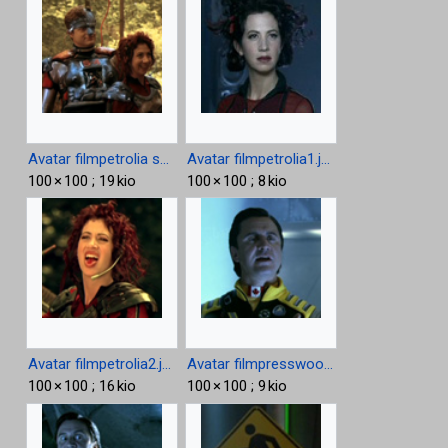
Avatar filmpetrolia serge.jpg
Avatar filmpetrolia1.jpg
100 × 100 ; 19 kio
100 × 100 ; 8 kio
Avatar filmpetrolia2.jpg
Avatar filmpresswood1.jpg
100 × 100 ; 16 kio
100 × 100 ; 9 kio