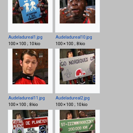
Audeladureal1.jpg
Audeladureal10.jpg
100 × 100 ; 10 kio
100 × 100 ; 8 kio
Audeladureal11.jpg
Audeladureal2.jpg
100 × 100 ; 8 kio
100 × 100 ; 10 kio