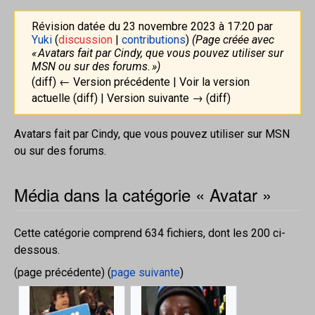
Révision datée du 23 novembre 2023 à 17:20 par
Yuki
(
discussion
|
contributions
)
(Page créée avec
« Avatars fait par Cindy, que vous pouvez utiliser sur
MSN ou sur des forums. »)
(diff) ← Version précédente | Voir la version
actuelle (diff) | Version suivante → (diff)
Avatars fait par Cindy, que vous pouvez utiliser sur MSN
ou sur des forums.
Média dans la catégorie « Avatar »
Cette catégorie comprend 634 fichiers, dont les 200 ci-
dessous.
(page précédente) (
page suivante
)