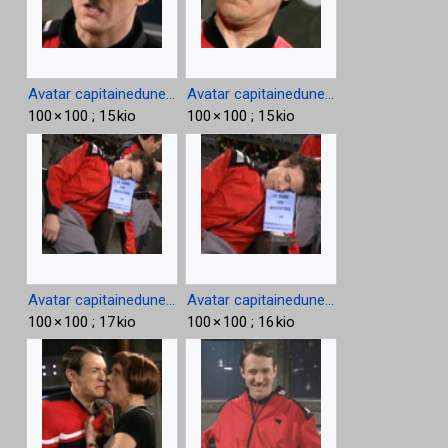
Avatar capitainedunenuit12.jpg
Avatar capitainedunenuit13.jpg
100 × 100 ; 15 kio
100 × 100 ; 15 kio
Avatar capitainedunenuit14.jpg
Avatar capitainedunenuit14b.jpg
100 × 100 ; 17 kio
100 × 100 ; 16 kio