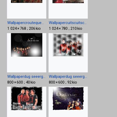
Wallpapercroutequecroute1024.jpg
Wallpapercuitscuitscuits 1024.jpg
1 024 × 768 ; 206 kio
1 024 × 780 ; 210 kio
Wallpaperdug seeerge.jpg
Wallpaperdug seeerge2.jpg
800 × 600 ; 40 kio
800 × 600 ; 92 kio