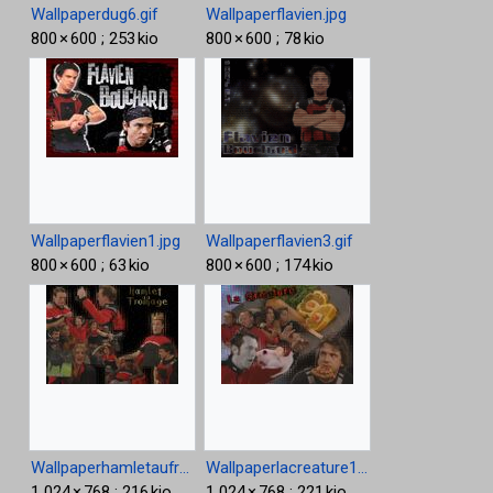
Wallpaperdug6.gif
Wallpaperflavien.jpg
800 × 600 ; 253 kio
800 × 600 ; 78 kio
Wallpaperflavien1.jpg
Wallpaperflavien3.gif
800 × 600 ; 63 kio
800 × 600 ; 174 kio
Wallpaperhamletaufromage1024.jpg
Wallpaperlacreature1024.jpg
1 024 × 768 ; 216 kio
1 024 × 768 ; 221 kio