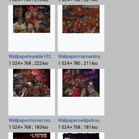
Wallpaperleyiable1024.jpg
Wallpapermamanbrad 1024.jpg
1 024 × 768 ; 222 kio
1 024 × 780 ; 211 kio
Wallpapermorvercestmourirunpeu1024.jpg
Wallpaperoedipebouchard1024.jpg
1 024 × 768 ; 183 kio
1 024 × 768 ; 181 kio