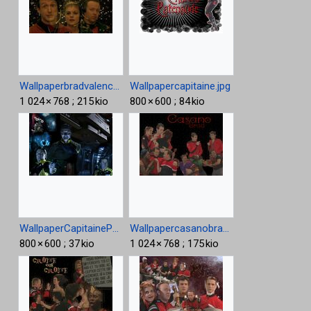
Wallpaperbradvalencecap1024.jpg
Wallpapercapitaine.jpg
1 024 × 768 ; 215 kio
800 × 600 ; 84 kio
WallpaperCapitainePresswood.jpg
Wallpapercasanobrad1024.jpg
800 × 600 ; 37 kio
1 024 × 768 ; 175 kio