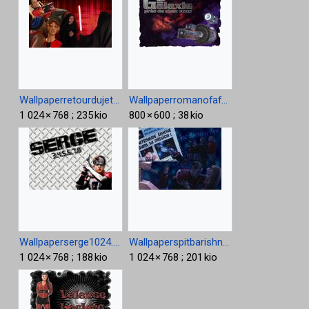
Wallpaperretourdujetdail.jpg
Wallpaperromanofafard1.jpg
1 024 × 768 ; 235 kio
800 × 600 ; 38 kio
Wallpaperserge1024.jpg
Wallpaperspitbarishnyfire 1024.jpg
1 024 × 768 ; 188 kio
1 024 × 768 ; 201 kio