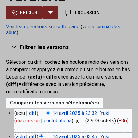
RETOUR
DISCUSSION
Voir les opérations sur cette page
(
voir le journal des
abus
)
Filtrer les versions
Sélection du diff : cochez les boutons radio des versions
à comparer et appuyez sur entrée ou sur le bouton en bas.
Légende :
(actu)
= différence avec la dernière version,
(diff)
= différence avec la version précédente,
m
= modification mineure.
1
actu
diff
14 avril 2025 à 23:32
‎
Yuki
4
discussion
contributions
‎
m
2 978 octets
−36
‎
a
v
A
actu
diff
14 avril 2025 à 03:45
‎
Yuki
r