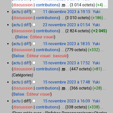
u
discussion
contributions
‎
m
3 014 octets
+4
‎
i
c
l
A
1
actu
diff
11 décembre 2023 à 19:15
‎
Yuki
2
u
1
u
discussion
contributions
‎
3 010 octets
+186
‎
0
d
n
c
A
2
actu
diff
23 novembre 2023 à 01:54
‎
Yuki
2
é
r
u
3
u
discussion
contributions
‎
2 824 octets
+2 045
5
c
é
n
n
c
Balise
:
Éditeur visuel
e
o
s
r
u
m
A
1
actu
diff
15 novembre 2023 à 18:35
‎
Yuki
v
u
é
b
n
5
u
discussion
contributions
‎
779 octets
+332
‎
e
m
s
r
n
r
c
m
A
Balise
:
Éditeur visuel : basculé
é
e
o
u
é
b
u
u
actu
diff
15 novembre 2023 à 17:52
‎
Yuki
2
v
d
m
s
r
n
c
discussion
contributions
‎
m
447 octets
+81
‎
0
e
e
é
e
u
r
u
2
m
Catégories
s
2
d
m
é
3
b
n
actu
diff
15 novembre 2023 à 17:48
‎
Yuki
0
m
e
é
s
r
r
2
discussion
contributions
‎
m
366 octets
+28
‎
o
s
d
e
u
é
3
A
Balise
:
Éditeur visuel
d
m
2
e
m
s
u
i
actu
diff
15 novembre 2023 à 16:09
‎
Yuki
0
o
s
é
u
c
2
f
discussion
contributions
‎
338 octets
+338
‎
d
m
d
m
3
u
i