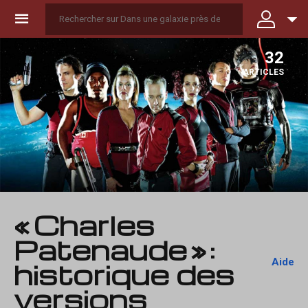
☰
32
ARTICLES
« Charles
Patenaude » :
Aide
historique des
versions