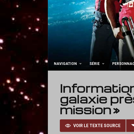
NAVIGATION
SÉRIE
PERSONNA
Informatio
galaxie pr
mission »
VOIR LE TEXTE SOURCE