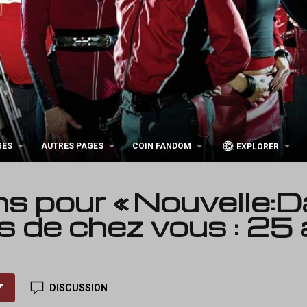
GES
AUTRES PAGES
COIN FANDOM
EXPLORER
ns pour « Nouvelle:
ès de chez vous : 25
DISCUSSION